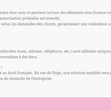
is
é
es avec soin et peuvent inclure des éléments sous licence 
autorisation préalable est interdit.
 selon les demandes des clients, g
arantissant une réalisation 
llectées (nom, adresse, téléphone, etc.) sont utilisées unique
evendues à des tiers.
 :
u droit français. En cas de litige, une solution amiable sera p
x du domicile de l'entreprise.